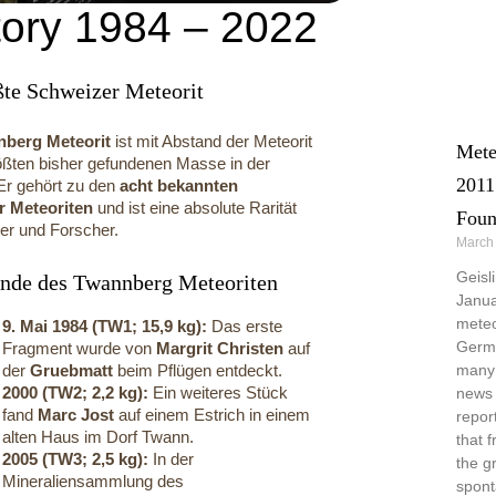
tory 1984 – 2022
ßte Schweizer Meteorit
berg Meteorit
ist mit Abstand der Meteorit
Mete
ößten bisher gefundenen Masse in der
2011
Er gehört zu den
acht bekannten
r Meteoriten
und ist eine absolute Rarität
Foun
er und Forscher.
March
Geisl
unde des Twannberg Meteoriten
Janua
meteo
9. Mai 1984 (TW1; 15,9 kg):
Das erste
Germa
Fragment wurde von
Margrit Christen
auf
der
Gruebmatt
beim Pflügen entdeckt.
many 
2000 (TW2; 2,2 kg):
Ein weiteres Stück
news 
fand
Marc Jost
auf einem Estrich in einem
repor
alten Haus im Dorf Twann.
that 
2005 (TW3; 2,5 kg):
In der
the g
Mineraliensammlung des
spont