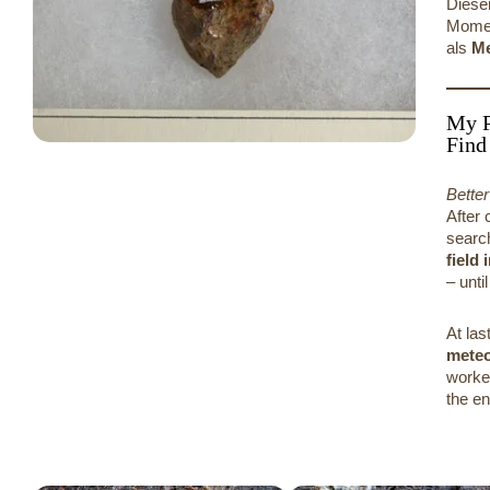
Diese
Momen
als
Me
My P
Find
Better
After
searc
field
– unti
At las
meteo
worked
the en