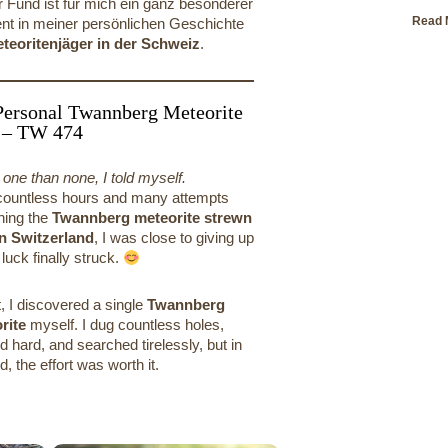
r Fund ist für mich ein ganz besonderer
Read 
t in meiner persönlichen Geschichte
teoritenjäger in der Schweiz
.
ersonal Twannberg Meteorite
 – TW 474
 one than none, I told myself.
 countless hours and many attempts
hing the
Twannberg meteorite strewn
 in Switzerland
, I was close to giving up
l luck finally struck.
t, I discovered a single
Twannberg
rite
myself. I dug countless holes,
 hard, and searched tirelessly, but in
d, the effort was worth it.