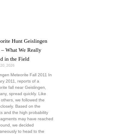
orite Hunt Geislingen
 – What We Really
d in the Field
 20, 2026
ingen Meteorite Fall 2011 In
ry 2011, reports of a
rite fall near Geislingen,
ny, spread quickly. Like
others, we followed the
closely. Based on the
ts and the high probability
fragments may have reached
round, we decided
aneously to head to the