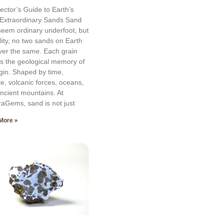
lector’s Guide to Earth’s
Extraordinary Sands Sand
eem ordinary underfoot, but
ality, no two sands on Earth
ver the same. Each grain
es the geological memory of
rigin. Shaped by time,
te, volcanic forces, oceans,
ncient mountains. At
aGems, sand is not just
More »