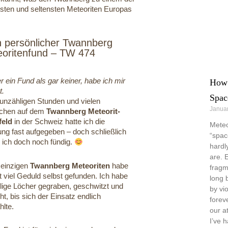
sten und seltensten Meteoriten Europas
 persönlicher Twannberg
oritenfund – TW 474
 ein Fund als gar keiner, habe ich mir
How 
t.
Spac
unzähligen Stunden und vielen
Januar
chen auf dem
Twannberg Meteorit-
feld
in der Schweiz hatte ich die
Meteo
ung fast aufgegeben – doch schließlich
“spac
 ich doch noch fündig.
hardl
are. 
 einzigen
Twannberg Meteoriten
habe
fragm
t viel Geduld selbst gefunden. Ich habe
long 
lige Löcher gegraben, geschwitzt und
by vi
t, bis sich der Einsatz endlich
forev
hlte.
our a
I’ve 