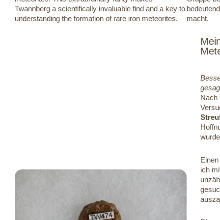
Twannberg a scientifically invaluable find and a key to
bedeutend
understanding the formation of rare iron meteorites.
macht.
Mein
Mete
Besser
gesag
Nach 
Versu
Streu
Hoffn
wurde
Einen
ich mi
unzäh
gesuch
ausza