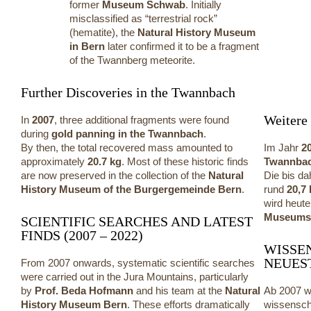
former
Museum Schwab
. Initially
misclassified as “terrestrial rock”
(hematite), the
Natural History Museum
in Bern
later confirmed it to be a fragment
of the Twannberg meteorite.
Further Discoveries in the Twannbach
Weitere
In
2007
, three additional fragments were found
during
gold panning in the Twannbach
.
By then, the total recovered mass amounted to
Im Jahr
2
approximately
20.7 kg
. Most of these historic finds
Twannba
are now preserved in the collection of the
Natural
Die bis d
History Museum of the Burgergemeinde Bern
.
rund
20,7
wird heut
Museums 
SCIENTIFIC SEARCHES AND LATEST
FINDS (2007 – 2022)
WISSE
NEUEST
From 2007 onwards, systematic scientific searches
were carried out in the Jura Mountains, particularly
by
Prof. Beda Hofmann
and his team at the
Natural
Ab 2007 w
History Museum Bern
. These efforts dramatically
wissensch