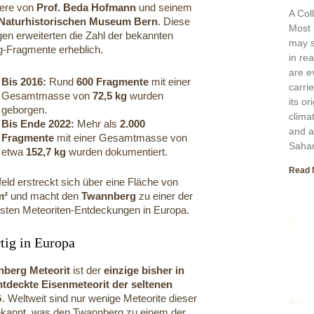
ere von
Prof. Beda Hofmann
und seinem
A Col
Naturhistorischen Museum Bern
. Diese
Most 
n erweiterten die Zahl der bekannten
may s
-Fragmente erheblich.
in re
are e
Bis 2016:
Rund
600 Fragmente
mit einer
carri
Gesamtmasse von
72,5 kg
wurden
its o
geborgen.
clima
Bis Ende 2022:
Mehr als
2.000
and a
Fragmente
mit einer Gesamtmasse von
Sahar
etwa
152,7 kg
wurden dokumentiert.
Read 
eld erstreckt sich über eine Fläche von
m²
und macht den
Twannberg
zu einer der
sten Meteoriten-Entdeckungen in Europa.
tig in Europa
berg Meteorit
ist der
einzige bisher in
tdeckte Eisenmeteorit der seltenen
G
. Weltweit sind nur wenige Meteorite dieser
kannt, was den Twannberg zu einem der