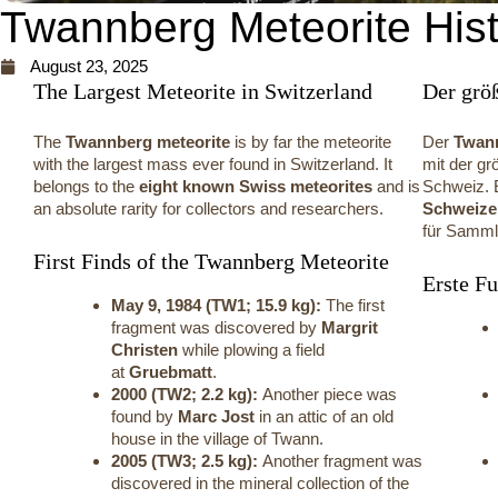
Twannberg Meteorite His
August 23, 2025
The Largest Meteorite in Switzerland
Der grö
The
Twannberg meteorite
is by far the meteorite
Der
Twann
with the largest mass ever found in Switzerland. It
mit der gr
belongs to the
eight known Swiss meteorites
and is
Schweiz. 
an absolute rarity for collectors and researchers.
Schweize
für Samml
First Finds of the Twannberg Meteorite
Erste F
May 9, 1984 (TW1; 15.9 kg):
The first
fragment was discovered by
Margrit
Christen
while plowing a field
at
Gruebmatt
.
2000 (TW2; 2.2 kg):
Another piece was
found by
Marc Jost
in an attic of an old
house in the village of Twann.
2005 (TW3; 2.5 kg):
Another fragment was
discovered in the mineral collection of the