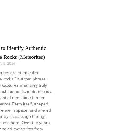
to Identify Authentic
e Rocks (Meteorites)
y 9, 2026
rites are often called
e rocks,” but that phrase
y captures what they truly
Each authentic meteorite is a
ent of deep time formed
before Earth itself, shaped
olence in space, and altered
er by its passage through
tmosphere. Over the years,
handled meteorites from