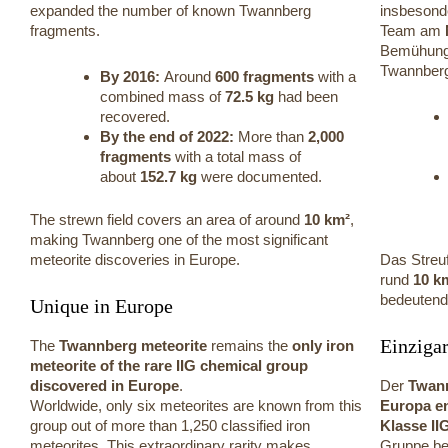
expanded the number of known Twannberg
insbesond
fragments.
Team am
Bemühunge
Twannberg
By 2016:
Around
600 fragments
with a
combined mass of
72.5 kg
had been
recovered.
By the end of 2022:
More than
2,000
fragments
with a total mass of
about
152.7 kg
were documented.
The strewn field covers an area of around
10 km²
,
making Twannberg one of the most significant
meteorite discoveries in Europe.
Das Streuf
rund
10 k
bedeutend
Unique in Europe
Einzigar
The
Twannberg meteorite
remains the
only iron
meteorite of the rare IIG chemical group
discovered in Europe
.
Der
Twann
Worldwide, only six meteorites are known from this
Europa en
group out of more than 1,250 classified iron
Klasse II
meteorites. This extraordinary rarity makes
Gruppe be