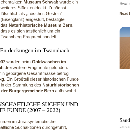
ehemaligen
Museum Schwab
wurde ein
Swabi
weiteres Stück entdeckt. Zunächst
fälschlich als „irdisches Gestein“
Read 
(Eisenglanz) eingestuft, bestätigte
das
Naturhistorische Museum Bern
,
dass es sich tatsächlich um ein
Twannberg-Fragment handelt.
 Entdeckungen im Twannbach
007
wurden beim
Goldwaschen im
ch
drei weitere Fragmente gefunden.
ahin geborgene Gesamtmasse betrug
 kg
. Ein Großteil dieser historischen Funde
e in der Sammlung des
Naturhistorischen
der Burgergemeinde Bern
aufbewahrt.
NSCHAFTLICHE SUCHEN UND
E FUNDE (2007 – 2022)
Sand
urden im Jura systematische
Januar
aftliche Suchaktionen durchgeführt,